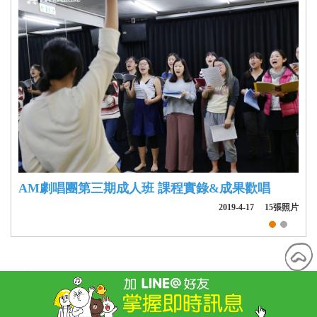
AM劇唱團第三期成人班 課程實錄&成果歡唱
2019-4-17
15張照片
精彩相簿
共16則
新到舊
舊到新
熱門排序