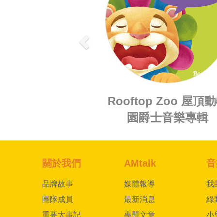
《小太陽：一個家的
樂劇》音樂專輯
關於我們
AMtalk
音
品牌故事
媒體報導
我
團隊成員
最新消息
綠
重要大事記
專題文章
小