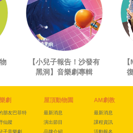
音
「我的媽媽是Eny」音
樂劇專輯
樂劇
屋頂動物園
AM劇教
的朋友巴菲特
最新消息
最新消息
野仙蹤
演出節目
課程資訊
兒子音樂劇
品牌介紹
活動報名