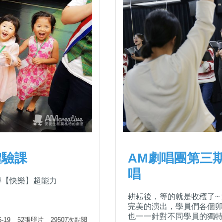
體驗課
AM劇唱團第三
唱
獲得【快樂】超能力
耕耘後，等的就是收穫了~
完美的演出，學員們各個卯
也一一針對不同學員的獨
5-19
52張照片
29507次點閱