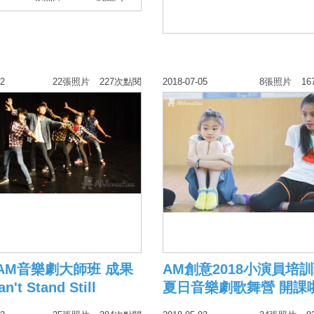
巧！
22
22張照片
227次點閱
2018-07-05
8張照片
1
8 AM音樂劇大師班 成果
AM創意2018小演員培
't Stand Still
夏日音樂劇歌舞營 開課