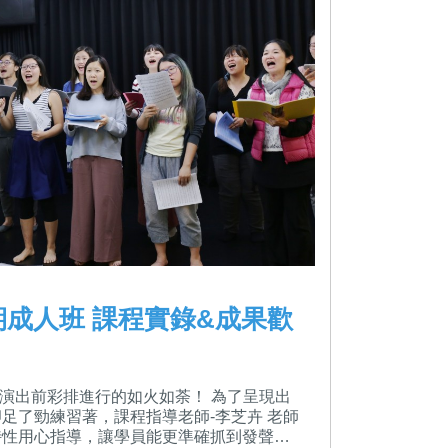
期成人班 課程實錄&成果歡
 演出前彩排進行的如火如荼！ 為了呈現出
足了勁練習著，課程指導老師-李芝卉 老師
特性用心指導，讓學員能更準確抓到發聲技