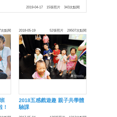
2019-04-17
15張照片
343次點閱
67次點閱
2018-05-19
52張照片
29507次點閱
訓班
2018五感戲遊趣 親子共學體
啦！
驗課