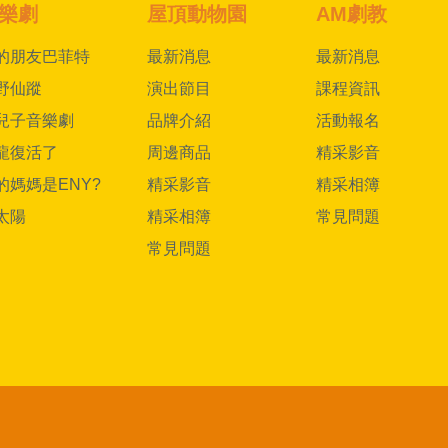
樂劇
屋頂動物園
AM劇教
的朋友巴菲特
最新消息
最新消息
野仙蹤
演出節目
課程資訊
兒子音樂劇
品牌介紹
活動報名
龍復活了
周邊商品
精采影音
的媽媽是ENY?
精采影音
精采相簿
太陽
精采相簿
常見問題
常見問題