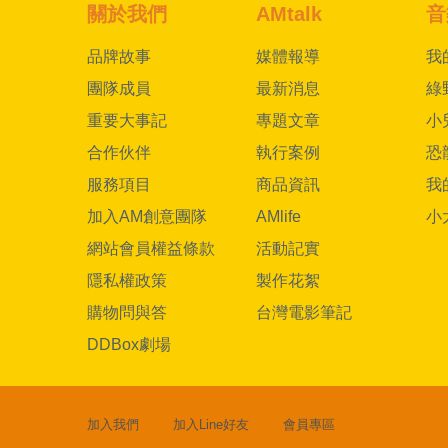
關於我們
AMtalk
音
品牌故事
媒體報導
我
團隊成員
最新消息
綠
重要大事記
專題文章
小
合作伙伴
執行案例
恐
服務項目
商品資訊
我
加入AM創意團隊
AMlife
小
網站會員權益條款
活動記實
隱私權政策
製作花絮
購物問與答
台灣電影筆記
DDBox劇場
加入我們
加入Line好友
會員專區