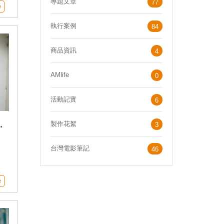
專題文章
77
萬
e
臺
執行案例
院
84
好
天
商品資訊
4
人
AMlife
0
活動記實
6
的
製作花絮
3
台灣電影筆記
46
遊
壽
史
e
今
年