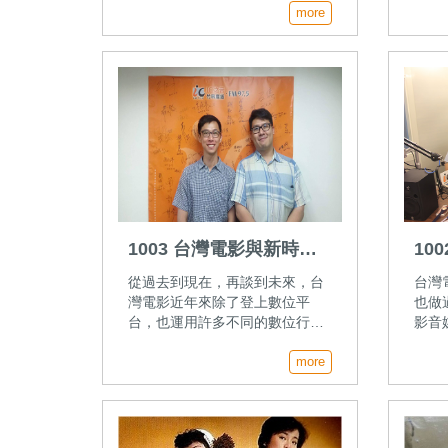
了臺灣人的觀影視野，讓我們看
more
角度
到日本與美國之外的世界電影潮
為您
流，也把許多特色導演帶到我們
徐明
眼前，啟發了一代又一代的電影
誌出
人。本集邀請現任的金馬國際影
展執行長聞天祥，從影展活動的
角度談臺灣電影史。
1003 台灣電影與新時代
10
的傳播媒體
況
從過去到現在，再談到未來，台
台灣
灣電影近年來除了登上數位平
也做
台，也運用許多不同的數位行銷
影音
方式來吸引影迷。有哪些有趣的
台灣
媒體與電影互動呢？本集邀請
more
能性
《放映週報》主編洪健倫一起來
唐謨
分享。