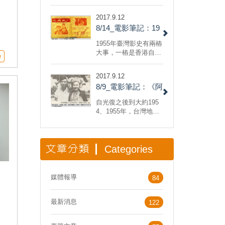
詞，您會立刻在腦海中
浮現歌聲嗎？
電
2017.9.12
8/14_電影筆記：19
資
55臺灣影史大關鍵
1955年臺灣影史有兩樁
電
——台語片的誕生
大事，一樁是香港自由
了
e
影人來訪，確立與臺灣
及其他
關
方面的合作關係，此係
什
2017.9.12
後話；另一樁就是台語
集
8/9_電影筆記：《阿
片的誕生。
陳
里山風雲》
自光復之後到大約195
願
4、1955年，台灣地區
的電影事業處在一片混
沌中摸索、探路的階
段。光復初期，華語電
文章分類
影的製作中心—上海，
Categories
以及上海影業因應戰後
政局而暫時南移的香
港，對剛剛由日本手中
媒體報導
84
收復回來的台灣充滿高
、
度興趣，影界掀起了一
線
最新消息
股「台灣熱」
122
，
意