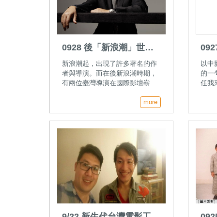
0928 後「新浪潮」世代
09
的台灣電影作者
新浪潮起，出現了許多著名的作
以中
者與導演。而在後新浪潮時期，
的一
有兩位臺灣導演在國際影壇嶄露
任我
頭角，分別是李安與蔡明亮。走
真，
到當代，一位前進好萊塢、一位
more
演：
進入美術館，但不變的，都還在
張毅
做電影。
9/22 新生代台灣電影工作
09