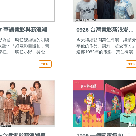
27 華語電影與新浪潮
0926 台灣電影新浪潮導
演萬仁(下)
影為首，時任總經理的明驥
今天繼續訪問萬仁導演，繼續
句話：「好電影慢慢拍，責
享他的作品。談到「超級市民
來扛」，聘任小野、吳念
這部1985年的電影，萬仁導演
並帶領出一系列新生代導
理的是台灣都市化過程中的城
侯孝賢、楊德昌、柯一正、
more
關係。以一個鄉下年輕人進城
mor
、陳坤厚、萬仁與王童等。
起點，帶領觀眾看到城市底層
背後不為人知的地下經濟與陰
角落。
25台灣電影新浪潮導演
1009 一個國家級的 「電