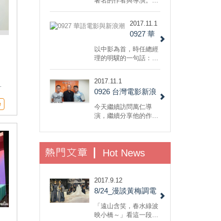
著名的作者與導演。而
在後新浪潮時期，有兩
位臺灣導演在國際影壇
2017.11.1
嶄露頭角，分別是李安
0927 華
與蔡明亮。走到當代，
一位前進好萊塢、一位
語電影與
以中影為首，時任總經
進入美術館，但不變
新浪潮
理的明驥的一句話：
的，都還在做電影。
分
「好電影慢慢拍，責任
」
我來扛」，聘任小野、
2017.11.1
處
吳念真，並帶領出一系
0926 台灣電影新浪
列新生代導演：侯孝
鄉
賢、楊德昌、柯一正、
潮導演萬仁(下)
為
e
今天繼續訪問萬仁導
張毅、陳坤厚、萬仁與
與
演，繼續分享他的作
王童等。
暗
品。談到「超級市民」
這部1985年的電影，萬
仁導演處理的是台灣都
熱門文章
市化過程中的城鄉關
Hot News
係。以一個鄉下年輕人
進城為起點，帶領觀眾
看到城市底層與背後不
2017.9.12
為人知的地下經濟與陰
8/24_漫談黃梅調電
暗角落。
影
「遠山含笑，春水綠波
映小橋～」看這一段歌