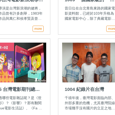
(上)
影中心」
導演是台灣新浪潮的健將，
昔日位在台北青島東路的國家
作品曾有許多創舉，1983年
影資料館，已經於103年升格為
作品與萬仁和侯孝賢及曾壯
國家電影中心，除了典藏電影
位導演合作《兒子的大玩
產和推廣，還開始逐步進行老
一片，其中由他所執導的
more
影的數位修復，目前已經修復
mor
果的滋味》一段發生「削蘋
十餘部台灣和華語經典影片。
件」，有人寫信密告指稱本
於升格後的電影中心，還具備
攝出台北當時貧窮落後及違
麼樣的功能與展望？今天這一
築的畫面不妥當，恐影響國
為您訪問國家電影中心執行長
象。
斌全，請他來分享電影中心的
景。
05 台灣電影期刊總體
1004 紀錄片在台灣
過哪些電影雜誌呢？是《世
千禧年後，臺灣電影面臨內部
影》？《影響》？那有翻閱
外部多重的危機，尤其臺灣院
cue電影生活誌》、《Fa 電
市場幾乎沒有國片的立足之地
賞》嗎？本集從期刊出版的
但多元題材與敘事的紀錄片卻