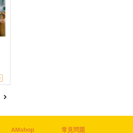
經
功
時
e
AMshop
常見問題