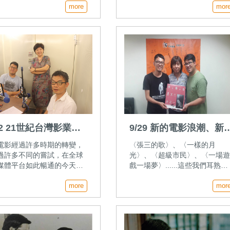
，探討臺灣電影史的保存，
more
外獲得觀眾歡迎，從轟動破千
mor
邀請《電影欣賞》季刊主編
的《生命》再到破億的《看見
瀚一起來暢談這一段影視雜
灣》，在其他國家不一定會上
版的歷程。
線衝票房的紀錄片，卻在台灣
幾次創造驚人亮眼的成績。今
邀請臺灣國際紀錄片影展策展
林木材，與我們一起重
02 21世紀台灣影業現
9/29 新的電影浪潮、新
電影聲音—專訪李壽全
電影經過許多時期的轉變，
〈張三的歌〉、〈一樣的月
過許多不同的嘗試，在全球
光〉、〈超級市民〉、〈一場
媒體平台如此暢通的今天，
戲一場夢〉......這些我們耳熟能
電影開發出了哪些不同的可
詳的好聽電影歌曲，都出自李
？一起來聽這一集影評人但
more
全的創作，他是台灣流行音樂
mor
與主持人的討論。
的主角，更是電影音樂大師，
天讓我們來聽聽李壽全暢談當
的電影背後的音樂故事。