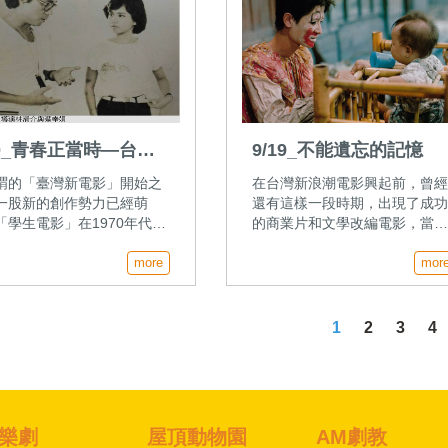
20_青春正當時—台灣
9/19_不能遺忘的記憶
生電影教父林清介專訪
謂的「臺灣新電影」開始之
在台灣新浪潮電影興起前，曾
上集）
一股新的創作勢力已經萌
還有這樣一段時期，出現了成
「學生電影」在1970年代中
的商業片和文學改編電影，當
興起，其中最具代表的《學
的陳坤厚、朱延平、張毅等導
愛》、《同班同學》等，更
more
演，也開創出電影史上的里程
mor
史寫下極輝煌的篇章。本集
碑。
出機採訪林清介導演，一起
聽精彩的專訪。
1
2
3
4
樂劇
屋頂動物園
AM劇教