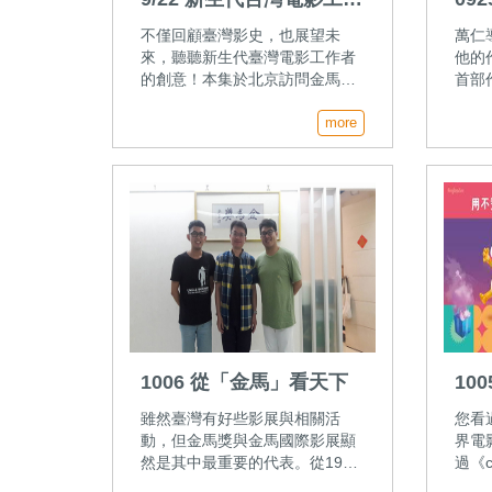
者的創意啟發
萬仁
不僅回顧臺灣影史，也展望未
萬仁
來，聽聽新生代臺灣電影工作者
他的
的創意！本集於北京訪問金馬獎
首部
最佳造型設計得主、電影《豔光
祥二
四射歌舞團》的設計師賴蔚炅。
more
偶》
請他來暢談電影幕後工作者的各
《蘋
種創意發想與思考理路。 來賓：
果事
金馬獎最佳造型設計得主賴蔚炅
片拍
章建
際形
1006 從「金馬」看天下
10
檢
雖然臺灣有好些影展與相關活
您看
動，但金馬獎與金馬國際影展顯
界電
然是其中最重要的代表。從1980
過《
年代開始，金馬影展的選片打開
影欣