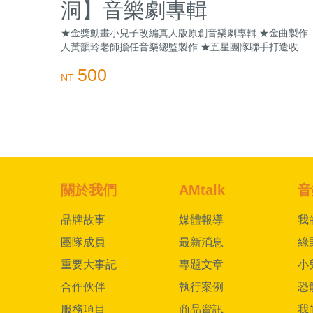
洞】音樂劇專輯
★金獎動畫小兒子改編真人版原創音樂劇專輯 ★金曲製作
人黃韻玲老師擔任音樂總監製作 ★五星團隊聯手打造收錄
10首感動人心的經典曲目 ★啟發想像力與勇氣之心的療癒
500
旋律 ★內含小兒子阿甯咕的家(立體書)
NT
關於我們
AMtalk
音
品牌故事
媒體報導
我
團隊成員
最新消息
綠
重要大事記
專題文章
小
合作伙伴
執行案例
恐
服務項目
商品資訊
我