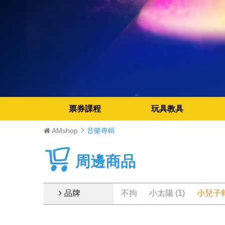
票券課程
玩具教具
AMshop
音樂專輯
周邊商品
品牌
不拘
小太陽 (1)
小兒子報