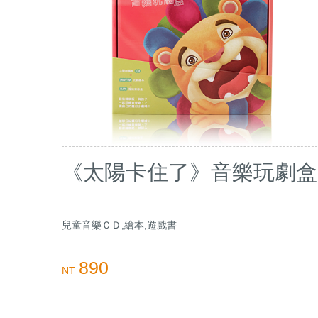
《太陽卡住了》音樂玩劇盒
兒童音樂ＣＤ,繪本,遊戲書
890
NT