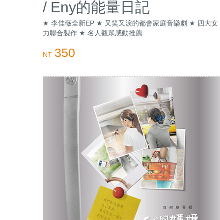
/ Eny的能量日記
★ 李佳薇全新EP ★ 又笑又淚的都會家庭音樂劇 ★ 四大女
力聯合製作 ★ 名人觀眾感動推薦
350
NT