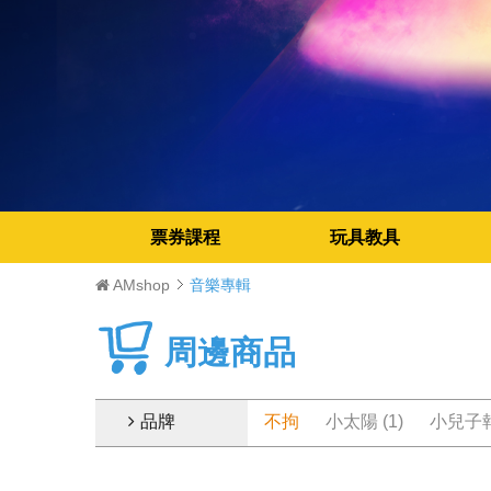
票券課程
玩具教具
AMshop
音樂專輯
周邊商品
品牌
不拘
小太陽 (1)
小兒子報