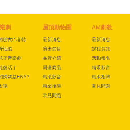
樂劇
屋頂動物園
AM劇教
的朋友巴菲特
最新消息
最新消息
野仙蹤
演出節目
課程資訊
兒子音樂劇
品牌介紹
活動報名
龍復活了
周邊商品
精采影音
的媽媽是ENY?
精采影音
精采相簿
太陽
精采相簿
常見問題
常見問題