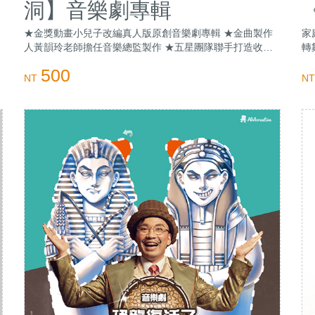
洞】音樂劇專輯
★金獎動畫小兒子改編真人版原創音樂劇專輯 ★金曲製作
家
人黃韻玲老師擔任音樂總監製作 ★五星團隊聯手打造收錄
轉
10首感動人心的經典曲目 ★啟發想像力與勇氣之心的療癒
動
500
旋律 ★內含小兒子阿甯咕的家(立體書)
NT
NT