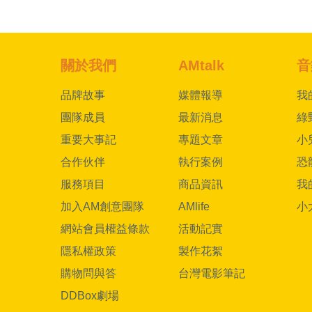
關於我們
AMtalk
音
品牌故事
媒體報導
我
團隊成員
最新消息
綠
重要大事記
專題文章
小
合作伙伴
執行案例
恐
服務項目
商品資訊
我
加入AM創意團隊
AMlife
小
網站會員權益條款
活動記實
隱私權政策
製作花絮
購物問與答
台灣電影筆記
DDBox劇場