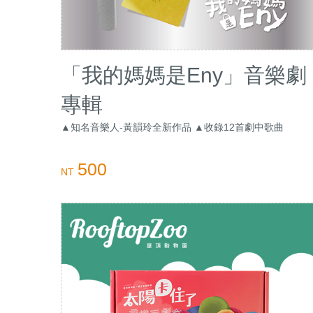
「我的媽媽是Eny」音樂劇
專輯
▲知名音樂人-黃韻玲全新作品 ▲收錄12首劇中歌曲
500
NT