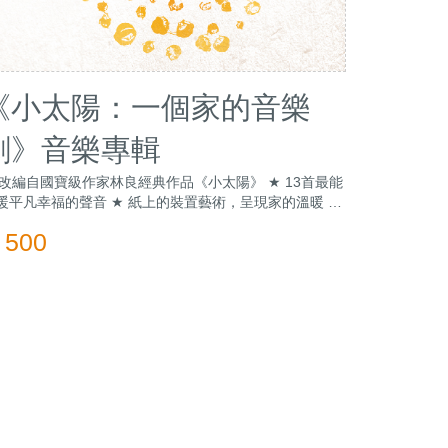
《小太陽：一個家的音樂
劇》音樂專輯
 改編自國寶級作家林良經典作品《小太陽》 ★ 13首最能
暖平凡幸福的聲音 ★ 紙上的裝置藝術，呈現家的溫暖 ★
眾口碑好評齊聲推薦 ★ 名人主持人一致推薦
500