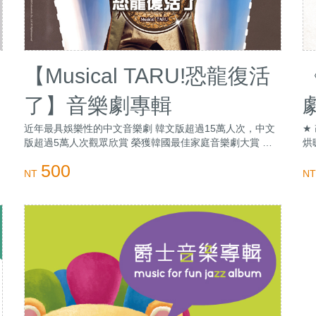
【Musical TARU!恐龍復活
了】音樂劇專輯
近年最具娛樂性的中文音樂劇 韓文版超過15萬人次，中文
★
版超過5萬人次觀眾欣賞 榮獲韓國最佳家庭音樂劇大賞 收
烘
錄劇中13首經典歌曲
觀
500
NT
NT