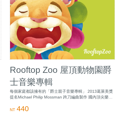
Rooftop Zoo 屋頂動物園爵
士音樂專輯
每個家庭都該擁有的「爵士親子音樂專輯」 2013葛萊美獎
提名Michael Philip Mossman 跨刀編曲製作 國內頂尖樂手
聯手打造 內含雙CD，給您最超值的爵士饗宴 許郁瑛、魏
440
廣?、林奕君聯手打造
NT