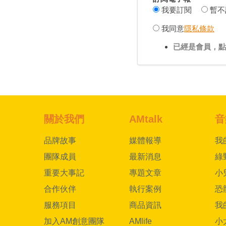
我要訂閱
暫不
我同意
隱私條款
已經是會員，點
關於我們
AMtalk
音
品牌故事
媒體報導
我
團隊成員
最新消息
綠
重要大事記
專題文章
小
合作伙伴
執行案例
恐
服務項目
商品資訊
我
加入AM創意團隊
AMlife
小