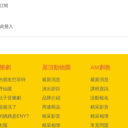
訂閱
此登入
樂劇
屋頂動物園
AM劇教
的朋友巴菲特
最新消息
最新消息
野仙蹤
演出節目
課程資訊
兒子音樂劇
品牌介紹
活動報名
龍復活了
周邊商品
精采影音
的媽媽是ENY?
精采影音
精采相簿
太陽
精采相簿
常見問題