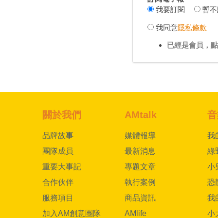
我要訂閱
暫不
我同意
隱私條款
已經是會員，點
關於我們
AMtalk
音
品牌故事
媒體報導
我
團隊成員
最新消息
綠
重要大事記
專題文章
小
合作伙伴
執行案例
恐
服務項目
商品資訊
我
加入AM創意團隊
AMlife
小