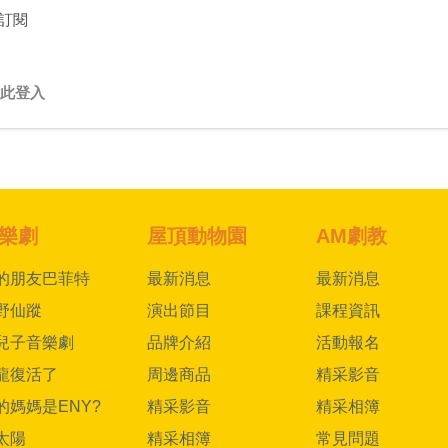
訂閱
此登入
樂劇
屋頂動物園
AM劇教
的朋友巴菲特
最新消息
最新消息
野仙蹤
演出節目
課程資訊
兒子音樂劇
品牌介紹
活動報名
龍復活了
周邊商品
精采影音
的媽媽是ENY?
精采影音
精采相簿
太陽
精采相簿
常見問題