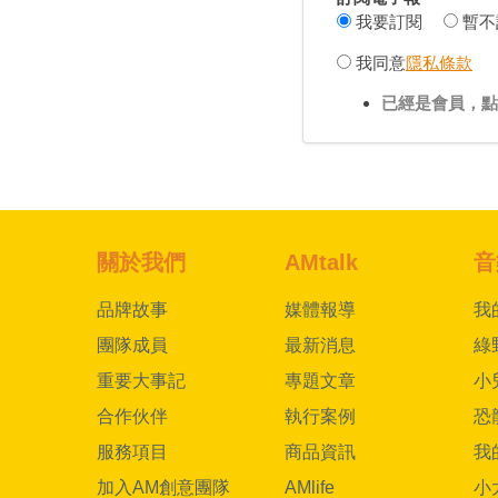
我要訂閱
暫不
我同意
隱私條款
已經是會員，點
關於我們
AMtalk
音
品牌故事
媒體報導
我
團隊成員
最新消息
綠
重要大事記
專題文章
小
合作伙伴
執行案例
恐
服務項目
商品資訊
我
加入AM創意團隊
AMlife
小