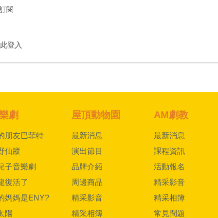
訂閱
此登入
樂劇
屋頂動物園
AM劇教
的朋友巴菲特
最新消息
最新消息
野仙蹤
演出節目
課程資訊
兒子音樂劇
品牌介紹
活動報名
龍復活了
周邊商品
精采影音
的媽媽是ENY?
精采影音
精采相簿
太陽
精采相簿
常見問題