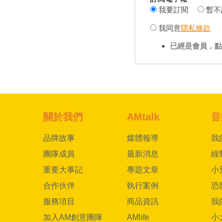
我要訂閱
暫不
我同意
隱私條款
已經是會員，點
關於我們
AMtalk
音
品牌故事
媒體報導
我
團隊成員
最新消息
綠
重要大事記
專題文章
小
合作伙伴
執行案例
恐
服務項目
商品資訊
我
加入AM創意團隊
AMlife
小