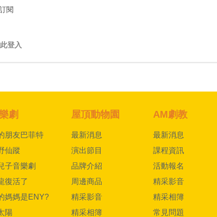
訂閱
此登入
樂劇
屋頂動物園
AM劇教
的朋友巴菲特
最新消息
最新消息
野仙蹤
演出節目
課程資訊
兒子音樂劇
品牌介紹
活動報名
龍復活了
周邊商品
精采影音
的媽媽是ENY?
精采影音
精采相簿
太陽
精采相簿
常見問題