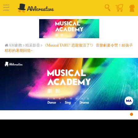
AM劇教
精采影音
《Musical TARU! 恐龍復活了!》 音樂劇夏令營！給孩子
精彩的暑期回憶~