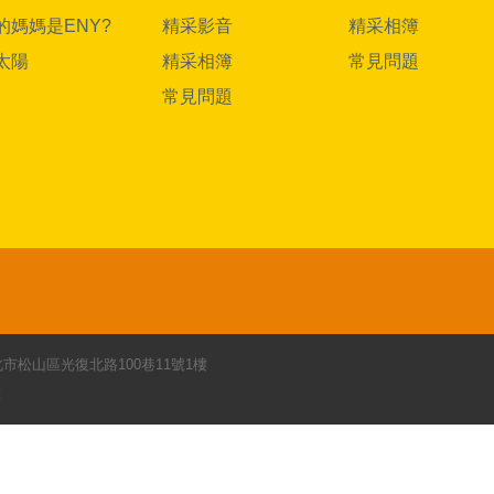
的媽媽是ENY?
精采影音
精采相簿
太陽
精采相簿
常見問題
常見問題
 台北市松山區光復北路100巷11號1樓
意