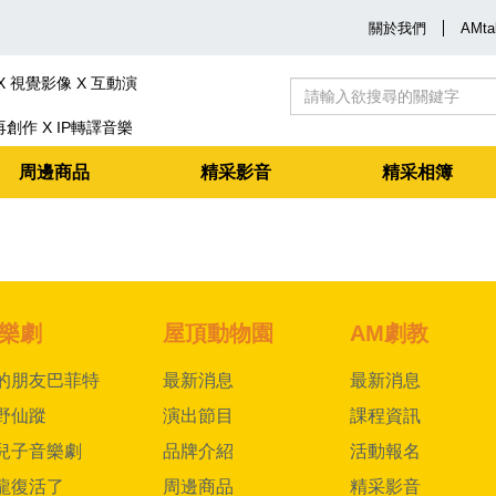
關於我們
AMta
 視覺影像 X 互動演
作 X IP轉譯音樂
周邊商品
精采影音
精采相簿
樂劇
屋頂動物園
AM劇教
的朋友巴菲特
最新消息
最新消息
野仙蹤
演出節目
課程資訊
兒子音樂劇
品牌介紹
活動報名
龍復活了
周邊商品
精采影音