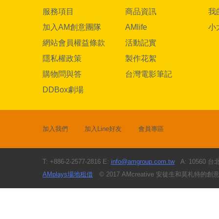
服務項目
商品資訊
我
加入AM創意團隊
AMlife
小
網站會員權益條款
活動記實
隱私權政策
製作花絮
購物問與答
台灣電影筆記
DDBox劇場
加入我們
加入Line好友
會員專區
T: +886-2-2577-2816 E:
info@amgroup.com.tw
A: 10560
AMplays場地租借
© 2017 AMcreative 安徒生和莫札特的創