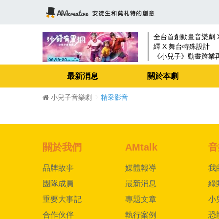
全台首創動畫音樂劇 X
繹 X 舞台特殊設計
《小兒子》動畫跨業再創
劇
最新消息
關於本劇
小兒子音樂劇
精采影音
關於我們
AMtalk
音
品牌故事
媒體報導
我
團隊成員
最新消息
綠
重要大事記
專題文章
小
合作伙伴
執行案例
恐