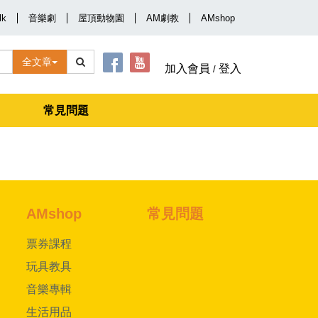
lk
音樂劇
屋頂動物園
AM劇教
AMshop
全文章
加入會員
登入
/
常見問題
AMshop
常見問題
票券課程
玩具教具
音樂專輯
生活用品