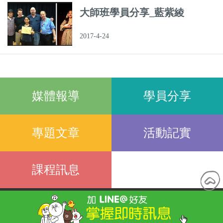
大師班學員分享_藍紫綾
2017-4-24
媒體報導
學員分享
專題文章
活動記實
課程訊息
隱私權政策
會員服務條款
T：+886-2-2577-2816