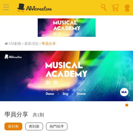
AM劇教
最新消息
學員分享
學員分享
共1則
新到舊
舊到新
熱門排序