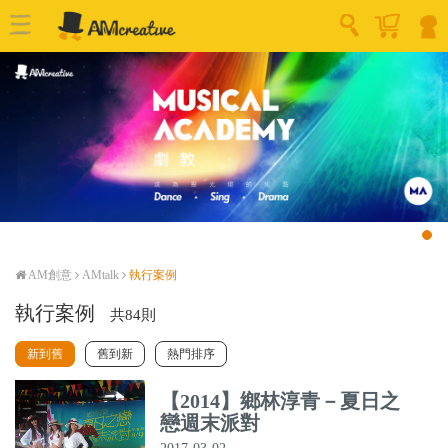
AM創意
AMtalk
執行案例
執行案例
共84則
新到舊
舊到新
熱門排序
【2014】鄉林淳青－夏日之
戀週末派對