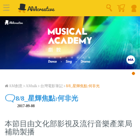
AM創意
AMtalk
台灣電影筆記
8/8_星輝焦點:何非光
8/8_星輝焦點:何非光
2017-09-08
本節目由文化部影視及流行音樂產業局
補助製播