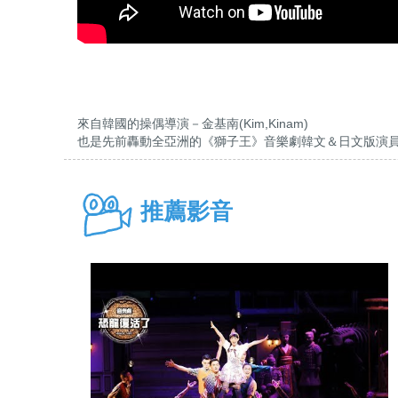
來自韓國的操偶導演－金基南(Kim,Kinam)
也是先前轟動全亞洲的《獅子王》音樂劇韓文＆日文版演
推薦影音