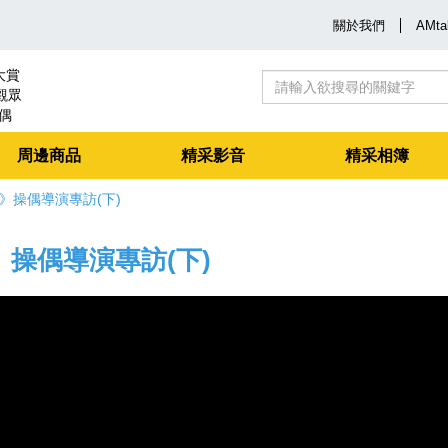
關於我們
AMta
大賞
觀眾
偶
舞歡樂劇情
中文音樂劇
周邊商品
精采影音
精采相簿
了!》操偶導演專訪(下)
了!》操偶導演專訪(下)