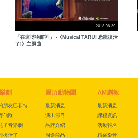
2018-08-30
「在這博物館裡」 -《Musical TARU! 恐龍復活
了!》主題曲
樂劇
屋頂動物園
AM劇教
的朋友巴菲特
最新消息
最新消息
野仙蹤
演出節目
課程資訊
兒子音樂劇
品牌介紹
活動報名
龍復活了
周邊商品
精采影音