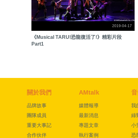
2019-04-17
《Musical TARU!恐龍復活了!》精彩片段
Part1
關於我們
AMtalk
音
品牌故事
媒體報導
我
團隊成員
最新消息
綠
重要大事記
專題文章
小
合作伙伴
執行案例
恐