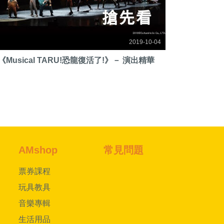
2019-10-04
《Musical TARU!恐龍復活了!》－ 演出精華
AMshop
常見問題
票券課程
玩具教具
音樂專輯
生活用品