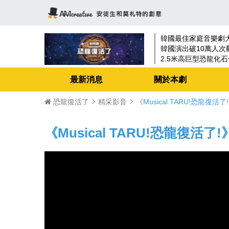
韓國最佳家庭音樂劇
韓國演出破10萬人次
2.5米高巨型恐龍化石
80分鐘高強度精彩歌
最新消息
關於本劇
2018最具娛樂性的
恐龍復活了
精采影音
《Musical TARU!恐龍復活
《Musical TARU!恐龍復活