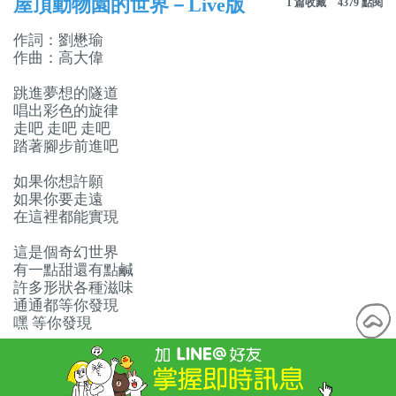
屋頂動物園的世界－Live版
1 篇收藏
4379 點閱
作詞：劉懋瑜
作曲：高大偉
跳進夢想的隧道
唱出彩色的旋律
走吧 走吧 走吧
踏著腳步前進吧
如果你想許願
如果你要走遠
在這裡都能實現
這是個奇幻世界
有一點甜還有點鹹
許多形狀各種滋味
通通都等你發現
嘿 等你發現
帶著願望前進
這是如你所願的世界
走吧 走吧 走吧