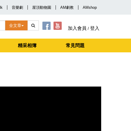
lk
音樂劇
屋頂動物園
AM劇教
AMshop
全文章
加入會員
登入
/
精采相簿
常見問題