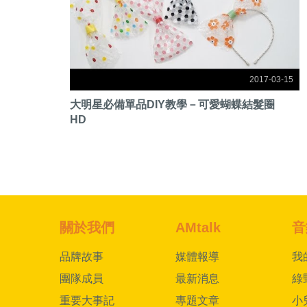
2017-03-15
大明星必備單品DIY教學－可愛蝴蝶結髮圈
HD
關於我們
AMtalk
音
品牌故事
媒體報導
我
團隊成員
最新消息
綠
重要大事記
專題文章
小