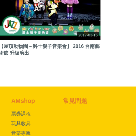
2017-03-15
【屋頂動物園－爵士親子音樂會】 2016 台南藝
術節 升級演出
AMshop
常見問題
票券課程
玩具教具
音樂專輯