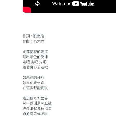
作詞：劉懋瑜
作曲：高大偉
跳進夢想的隧道
唱出彩色的旋律
走吧 走吧 走吧
踏著腳步前進吧
如果你想許願
如果你要走遠
在這裡都能實現
這是個奇幻世界
有一點甜還有點鹹
許多形狀各種滋味
通通都等你發現