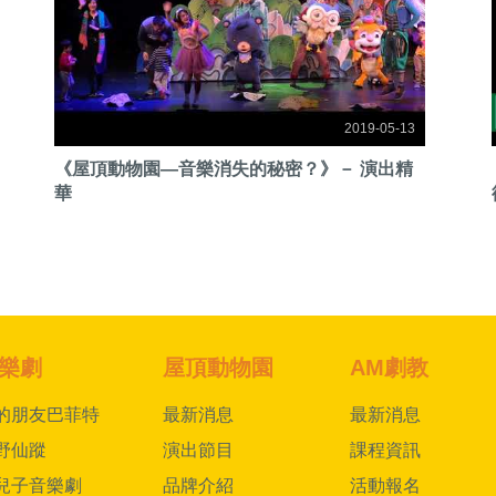
2019-05-13
《屋頂動物園—音樂消失的秘密？》－ 演出精
華
樂劇
屋頂動物園
AM劇教
的朋友巴菲特
最新消息
最新消息
野仙蹤
演出節目
課程資訊
兒子音樂劇
品牌介紹
活動報名