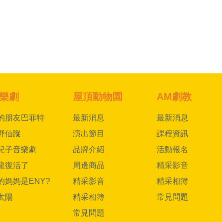
樂劇
屋頂動物園
AM劇教
的朋友巴菲特
最新消息
最新消息
野仙蹤
演出節目
課程資訊
兒子音樂劇
品牌介紹
活動報名
龍復活了
周邊商品
精采影音
的媽媽是ENY?
精采影音
精采相簿
太陽
精采相簿
常見問題
常見問題