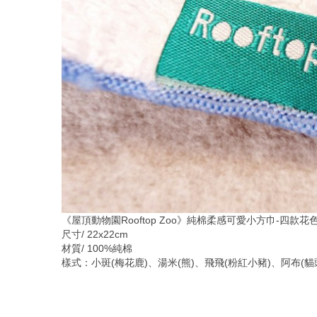
《屋頂動物園Rooftop Zoo》純棉柔感可愛小方巾-四款花
尺寸/ 22x22cm
材質/ 100%純棉
樣式：小斑(梅花鹿)、湯米(熊)、飛飛(粉紅小豬)、阿布(貓