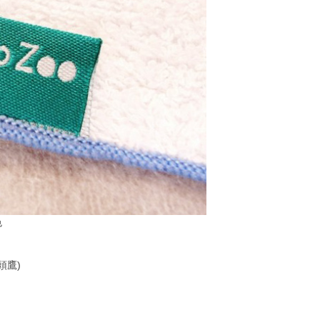
色
頭鷹)