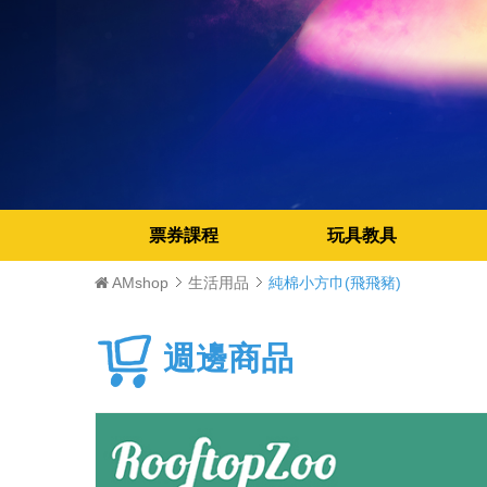
票券課程
玩具教具
AMshop
生活用品
純棉小方巾(飛飛豬)
週邊商品