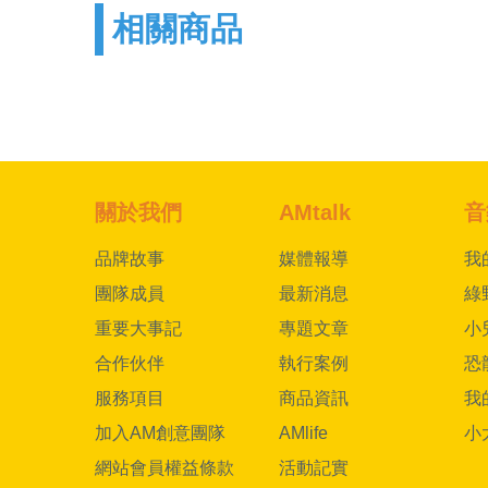
相關商品
關於我們
AMtalk
音
品牌故事
媒體報導
我
團隊成員
最新消息
綠
重要大事記
專題文章
小
合作伙伴
執行案例
恐
服務項目
商品資訊
我
加入AM創意團隊
AMlife
小
網站會員權益條款
活動記實