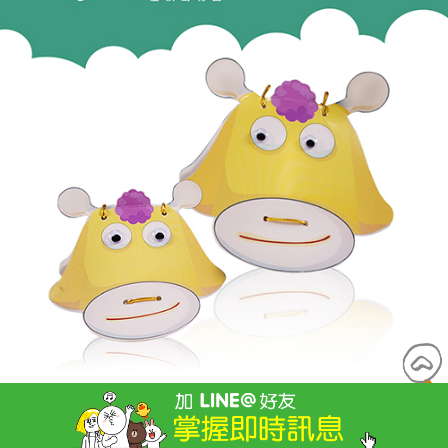
DIY手作樂器 吉利丁響板(1組2入)