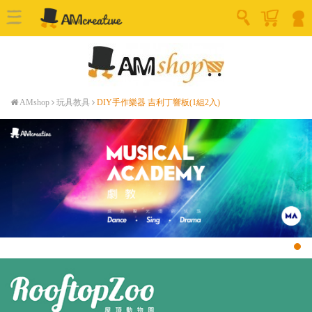
AMshop
玩具教具
DIY手作樂器 吉利丁響板(1組2入)