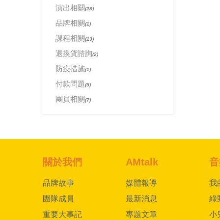
演出相關
(28)
品牌相關
(1)
課程相關
(13)
退換貨諮詢
(2)
防疫措施
(1)
付款問題
(5)
團員相關
(7)
關於我們
AMtalk
音
品牌故事
媒體報導
我
團隊成員
最新消息
綠
重要大事記
專題文章
小