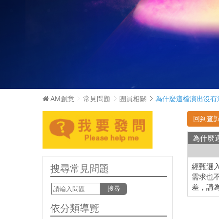
AM創意
常見問題
團員相關
為什麼這檔演出沒有
回到查詢
為什麼
經甄選
搜尋常見問題
需求也
差，請
搜尋
依分類導覽