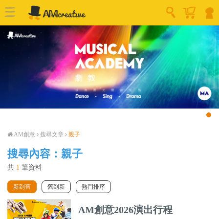
AM創意
搜尋文章
親子
搜尋內容：親子
共
1
筆資料
新到舊
舊到新
熱門排序
AM創意2026演出行程