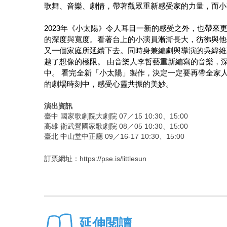
歌舞、音樂、劇情，帶著觀眾重新感受家的力量，而小
2023年《小太陽》令人耳目一新的感受之外，也帶
的深度與寬度。看著台上的小演員漸漸長大，彷彿與他
又一個家庭所延續下去。同時身兼編劇與導演的吳緯維
越了想像的極限。 由音樂人李哲藝重新編寫的音樂，
中。 看完全新「小太陽」製作，決定一定要再帶全家
的劇場時刻中，感受心靈共振的美妙。
演出資訊
臺中 國家歌劇院大劇院 07／15 10:30、15:00
高雄 衛武營國家歌劇院 08／05 10:30、15:00
臺北 中山堂中正廳 09／16-17 10:30、15:00
訂票網址：
https://pse.is/littlesun
延伸閱讀