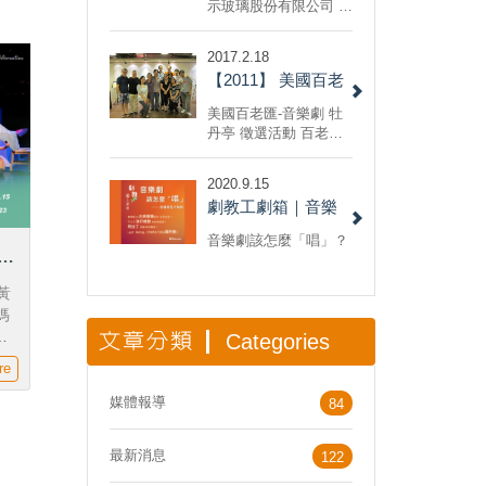
公司 開幕音樂會
示玻璃股份有限公司 開
幕音樂會/企劃執行 201
1/6/9 台灣康寧亞洲研
2017.2.18
發中心 開幕音樂會/企
【2011】 美國百老
劃執行
匯-音樂劇 牡丹亭 徵
美國百老匯-音樂劇 牡
選活動
丹亭 徵選活動 百老匯
專業團隊集編劇、導
演、作曲、設計為一身
2020.9.15
的具有國際水準的百老
劇教工劇箱｜音樂
匯音樂劇，希望在保留
了崑劇牡丹亭的經典段
劇唱腔大解析
音樂劇該怎麼「唱」？
落同時，也將藉由百老
正
匯音樂劇的特色，讓這
部蘊含了中國傳統文化
黃
和情感的古老愛情故事
媽
發展出新的表現形式和
最
文章分類
Categories
藝術生命。
re
媒體報導
84
最新消息
122