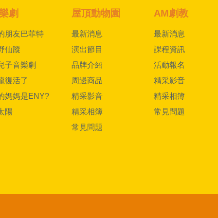
樂劇
屋頂動物園
AM劇教
的朋友巴菲特
最新消息
最新消息
野仙蹤
演出節目
課程資訊
兒子音樂劇
品牌介紹
活動報名
龍復活了
周邊商品
精采影音
的媽媽是ENY?
精采影音
精采相簿
太陽
精采相簿
常見問題
常見問題