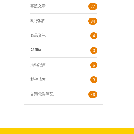
專題文章
77
執行案例
84
商品資訊
4
AMlife
0
活動記實
6
製作花絮
3
台灣電影筆記
46