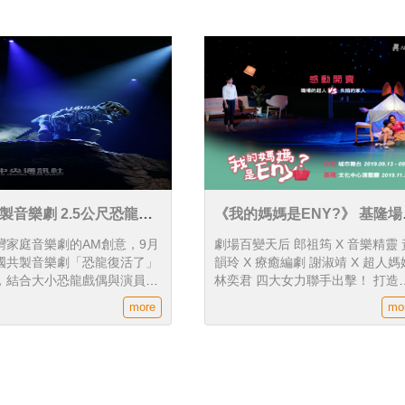
製音樂劇 2.5公尺恐龍化
《我的媽媽是ENY?》 基隆場
式開賣！！
灣家庭音樂劇的AM創意，9月
劇場百變天后 郎祖筠 X 音樂精靈 
國共製音樂劇「恐龍復活了」
韻玲 X 療癒編劇 謝淑靖 X 超人媽
，結合大小恐龍戲偶與演員歌
林奕君 四大女力聯手出擊！ 打造
一尊高達2.5公尺的恐龍化石
有笑有淚的 都會家庭音樂劇
more
mo
將在台上「復活」。