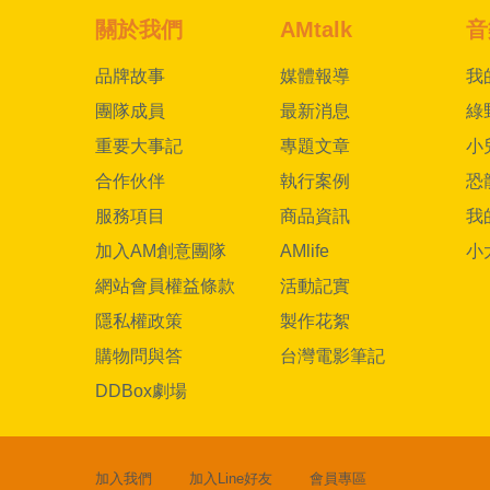
關於我們
AMtalk
音
品牌故事
媒體報導
我
團隊成員
最新消息
綠
重要大事記
專題文章
小
合作伙伴
執行案例
恐
服務項目
商品資訊
我
加入AM創意團隊
AMlife
小
網站會員權益條款
活動記實
隱私權政策
製作花絮
購物問與答
台灣電影筆記
DDBox劇場
加入我們
加入Line好友
會員專區