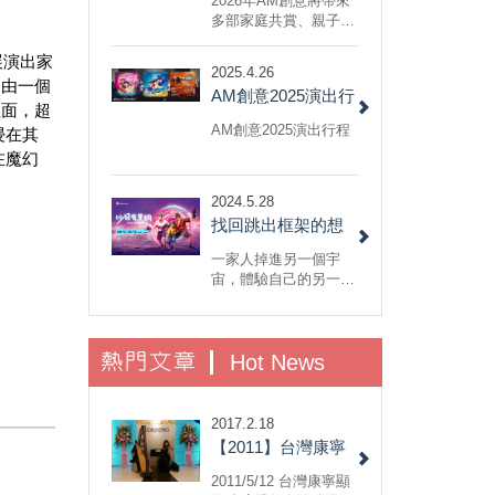
2026年AM創意將帶來
多部家庭共賞、親子劇
場、音樂劇與互動式演
出，於 DDBox劇場及
展演出家
2025.4.26
各大藝文場館登場。
是由一個
AM創意2025演出行
裡面，超
程
AM創意2025演出行程
浸在其
在魔幻
2024.5.28
找回跳出框架的想
像力以及不怕犯錯
一家人掉進另一個宇
的勇氣：小兒子音
宙，體驗自己的另一
面，重新認識自己與反
樂劇《沙發有黑
思家人間的關係，最後
洞！》
回到自己的宇宙和解。
熱門文章
不，我說的不是《媽的
Hot News
多重宇宙》，而是 AM
創意的 2022 小兒子音
樂劇《沙發有黑
2017.2.18
洞！》......
【2011】台灣康寧
顯示玻璃股份有限
2011/5/12 台灣康寧顯