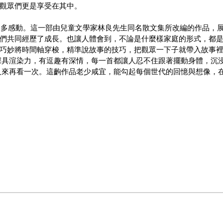
觀眾們更是享受在其中。
來更多感動。這一部由兒童文學家林良先生同名散文集所改編的作品，
們共同經歷了成長。也讓人體會到，不論是什麼樣家庭的形式，都
巧妙將時間軸穿梭，精準說故事的技巧，把觀眾一下子就帶入故事
深具渲染力，有逗趣有深情，每一首都讓人忍不住跟著擺動身體，沉
人來再看一次。這齣作品老少咸宜，能勾起每個世代的回憶與想像，