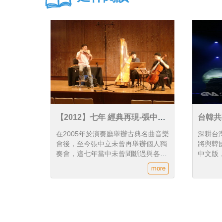
【2012】七年 經典再現-張中立
台韓共
排笛獨奏會
石復活
在2005年於演奏廳舉辦古典名曲音樂
深耕台
會後，至今張中立未曾再舉辦個人獨
將與韓
奏會，這七年當中未曾間斷過與各類
中文版
型音樂家與樂團合作，經過這些年的
舞外，
more
淬煉後，再度踏上演奏廳舞台，此場
偶，也
演出型式與樂曲安排，是值得令樂迷
期待的一場音樂會。