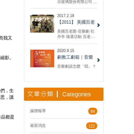
公司 開幕音樂會
示玻璃股份有限公司 開
幕音樂會/企劃執行 201
1/6/9 台灣康寧亞洲研
2017.2.18
發中心 開幕音樂會/企
【2011】 美國百老
劃執行
匯-音樂劇 牡丹亭 徵
美國百老匯-音樂劇 牡
選活動
丹亭 徵選活動 百老匯
而我又
專業團隊集編劇、導
演、作曲、設計為一身
2020.9.15
的具有國際水準的百老
劇教工劇箱｜音樂
的縮影。
匯音樂劇，希望在保留
了崑劇牡丹亭的經典段
劇唱腔大解析
。
音樂劇該怎麼「唱」？
落同時，也將藉由百老
匯音樂劇的特色，讓這
部蘊含了中國傳統文化
和情感的古老愛情故事
他們，生
發展出新的表現形式和
文章分類
Categories
藝術生命。
巧思，讓
媒體報導
84
作品都是
最新消息
122