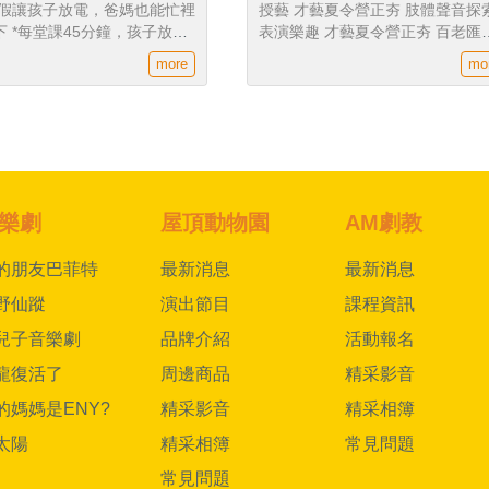
暑假讓孩子放電，爸媽也能忙裡
授藝 才藝夏令營正夯 肢體聲音探
孩子放電
表演樂趣 才藝夏令營正夯 百老匯
護視力 *舞蹈老師專業線上教
資來台授技藝 啟發樂趣學習團隊
more
mo
班制專注力up *每天教授新歌
孩子表演更自信
孩子隨時保持好奇心
樂劇
屋頂動物園
AM劇教
的朋友巴菲特
最新消息
最新消息
野仙蹤
演出節目
課程資訊
兒子音樂劇
品牌介紹
活動報名
龍復活了
周邊商品
精采影音
的媽媽是ENY?
精采影音
精采相簿
太陽
精采相簿
常見問題
常見問題