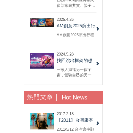
2026年AM創意將帶來
多部家庭共賞、親子劇
場、音樂劇與互動式演
出，於 DDBox劇場及
2025.4.26
各大藝文場館登場。
AM創意2025演出行
程
AM創意2025演出行程
2024.5.28
找回跳出框架的想
像力以及不怕犯錯
一家人掉進另一個宇
的勇氣：小兒子音
宙，體驗自己的另一
面，重新認識自己與反
樂劇《沙發有黑
思家人間的關係，最後
洞！》
回到自己的宇宙和解。
熱門文章
不，我說的不是《媽的
Hot News
多重宇宙》，而是 AM
創意的 2022 小兒子音
樂劇《沙發有黑
2017.2.18
洞！》......
【2011】台灣康寧
顯示玻璃股份有限
2011/5/12 台灣康寧顯