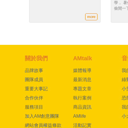
學， 
偷閒一下 *每堂課45分鐘，
也能保
more
學，小
曲，讓
關於我們
AMtalk
音
品牌故事
媒體報導
我
團隊成員
最新消息
綠
重要大事記
專題文章
小
合作伙伴
執行案例
恐
服務項目
商品資訊
我
加入AM創意團隊
AMlife
小
網站會員權益條款
活動記實