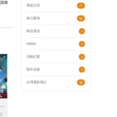
、說故
專題文章
77
執行案例
84
商品資訊
4
AMlife
0
活動記實
6
製作花絮
3
台灣電影筆記
46
資來
台