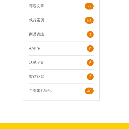
專題文章
77
執行案例
84
商品資訊
4
AMlife
0
活動記實
6
製作花絮
3
台灣電影筆記
46