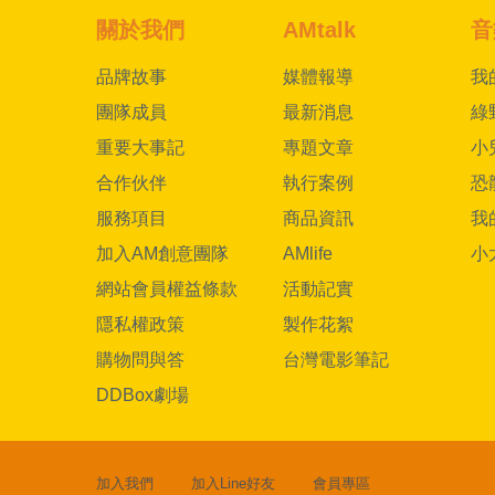
關於我們
AMtalk
音
品牌故事
媒體報導
我
團隊成員
最新消息
綠
重要大事記
專題文章
小
合作伙伴
執行案例
恐
服務項目
商品資訊
我
加入AM創意團隊
AMlife
小
網站會員權益條款
活動記實
隱私權政策
製作花絮
購物問與答
台灣電影筆記
DDBox劇場
加入我們
加入Line好友
會員專區