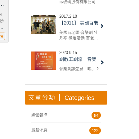
公司 開幕音樂會
示玻璃股份有限公司 開
新
幕音樂會/企劃執行 201
老爸
1/6/9 台灣康寧亞洲研
M
2017.2.18
發中心 開幕音樂會/企
沙
【2011】 美國百老
劃執行
1
匯-音樂劇 牡丹亭 徵
美國百老匯-音樂劇 牡
度公
re
選活動
丹亭 徵選活動 百老匯
鐘獎
專業團隊集編劇、導
場
演、作曲、設計為一身
強
2020.9.15
的具有國際水準的百老
，
劇教工劇箱｜音樂
匯音樂劇，希望在保留
折
了崑劇牡丹亭的經典段
劇唱腔大解析
音樂劇該怎麼「唱」？
落同時，也將藉由百老
匯音樂劇的特色，讓這
部蘊含了中國傳統文化
和情感的古老愛情故事
發展出新的表現形式和
文章分類
Categories
藝術生命。
媒體報導
84
最新消息
122