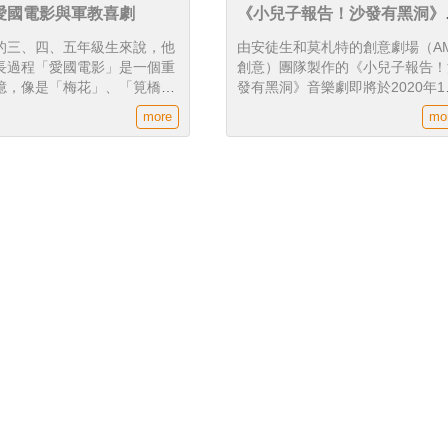
4_愛國電影與軍教喜劇
《小兒子報告！沙發有黑洞》
北市11月首度公演！看火星
的三、四、五年級生來說，他
由安徒生和莫札特的創意劇場（A
如何在「異世界」中一打二？
長過程「愛國電影」是一個重
創意）團隊製作的《小兒子報告！
憶，像是「梅花」、「筧橋英
發有黑洞》音樂劇即將於2020年1
描述的都是抗戰英雄捨命救國
月6日至11月8日連續三日進行首
more
mo
。
演。IP轉譯源自今年入圍55屆金
動畫的《小兒子》，並以科幻的劇
效果呈現孩子的腦洞世界，故事多
調於「親子＆父子」間的情感串連
談及孩子在成長的過程中因遭遇挫