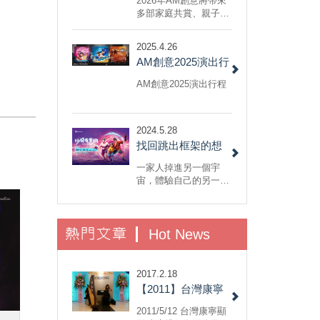
2026年AM創意將帶來
多部家庭共賞、親子劇
場、音樂劇與互動式演
出，於 DDBox劇場及
2025.4.26
各大藝文場館登場。
AM創意2025演出行
程
AM創意2025演出行程
2024.5.28
找回跳出框架的想
像力以及不怕犯錯
一家人掉進另一個宇
的勇氣：小兒子音
宙，體驗自己的另一
面，重新認識自己與反
樂劇《沙發有黑
思家人間的關係，最後
洞！》
回到自己的宇宙和解。
熱門文章
不，我說的不是《媽的
Hot News
多重宇宙》，而是 AM
創意的 2022 小兒子音
樂劇《沙發有黑
2017.2.18
洞！》......
【2011】台灣康寧
顯示玻璃股份有限
2011/5/12 台灣康寧顯