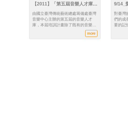
【2011】「第五屆音樂人才庫」
9/1
發表記者會
由國立臺灣傳統藝術總處籌備處臺灣
對臺灣
音樂中心主辦的第五屆的音樂人才
們的成
庫，本屆培訓計畫除了既有的音樂人
要的記
才庫培訓補助外，亦規劃「國際大賽
烈傳」
more
參賽補助」網羅遺珠之憾，補助青年
的故事
演奏者參加國際大賽經費。此外更積
極朝向全面性兼具中西音樂人才培
育。