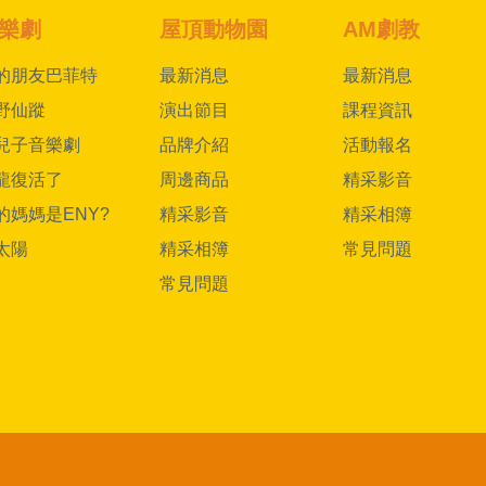
樂劇
屋頂動物園
AM劇教
的朋友巴菲特
最新消息
最新消息
野仙蹤
演出節目
課程資訊
兒子音樂劇
品牌介紹
活動報名
龍復活了
周邊商品
精采影音
的媽媽是ENY?
精采影音
精采相簿
太陽
精采相簿
常見問題
常見問題